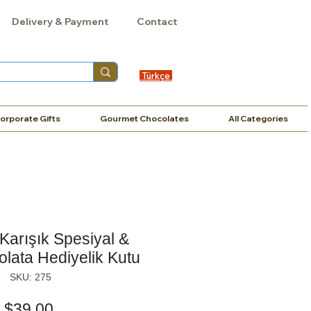
Delivery & Payment
Contact
Türkçe
orporate Gifts
Gourmet Chocolates
All Categories
arışık Spesiyal &
kolata Hediyelik Kutu
SKU: 275
Price
$39,00