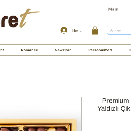
Main
Hesabım
nt
Romance
New Born
Personalized
C
Premium K
Yaldızlı Çi