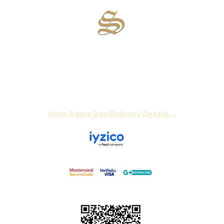
Sirsecret
:
Wherever happiness is, we are there...
Order your chocolate now,
Let's deliver gift package to the address , without
a document showing the price!
Izmir Same Day Delivery Details...