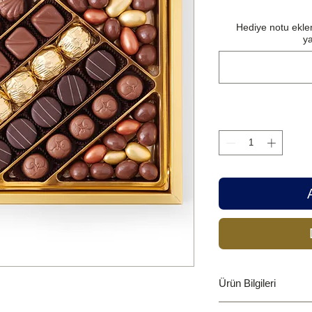
Hediye notu eklem
ya
Ürün Bilgileri
Brut 700 gr, Net 550