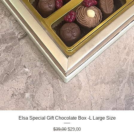
Quick View
Elsa Special Gift Chocolate Box -L Large Size
Regular Price
Sale Price
$39,00
$29,00