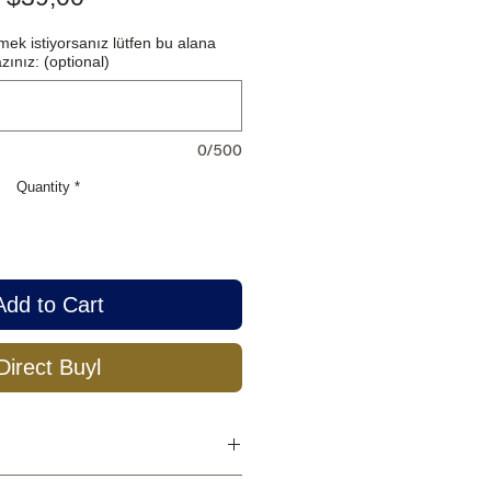
ek istiyorsanız lütfen bu alana
zınız: (optional)
0/500
Quantity
*
Add to Cart
Direct Buyl
 gr.