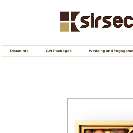
Discounts
Gift Packages
Wedding and Engageme