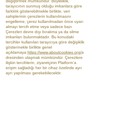
değiştirmek mümkündür. Böylelikle,
tarayıcının sunmuş olduğu imkanlara göre
farklılık gösterebilmekle birlikte, veri
sahiplerinin çerezlerin kullanılmasını
engelleme, çerez kullanılmadan önce uyarı
almayı tercih etme veya sadece bazı
Çerezleri devre dışı bırakma ya da silme
imkanları bulunmaktadır. Bu konudaki
tercihler kullanılan tarayıcıya göre değişiklik
göstermekle birlikte genel
açıklamaya
https://www.aboutcookies.org/
a
dresinden ulaşmak mümkündür. Çerezlere
ilişkin tercihlerin, ziyaretçinin Platform’a
erişim sağladığı her bir cihaz özelinde ayrı
ayrı yapılması gerekebilecektir.
Google Analytics tarafından yönetilen
Çerezleri kapatmak için
tıklayınız.
Google tarafından sağlanan kişiselleştirilmiş
reklam deneyimini yönetmek için
tıklayınız.
Birçok firmanın reklam faaliyetleri için
kullandığı çerezler bakımından
tercihler
Your Online Choices
üzerinden
yönetilebilir.
Mobil cihazlar üzerinden Çerezleri
yönetmek için mobil cihaza ait ayarlar