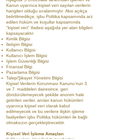
Kanun uyarınca kişisel veri sayılan verilerin
hangileri olduğu sıralanmıştır. Aksi açıkça
belirtilmedikçe, işbu Politika kapsamında arz
edilen hüküm ve koşullar kapsamında
“kişisel veri” ifadesi aşağıda yer alan bilgileri
kapsayacaktır.
Kimlik Bilgisi
İletişim Bilgisi
Kullanıcı Bilgisi
Kullanıcı İşlem Bilgisi
İşlem Güvenliği Bilgisi
Finansal Bilgi
Pazarlama Bilgisi
Talep/Şikayet Yönetimi Bilgisi
Kişisel Verilerin Korunması Kanunu’nun 3.
ve 7. maddeleri dairesince, geri
döndürülemeyecek şekilde anonim hale
getirilen veriler, anılan kanun hükümleri
uyarınca kişisel veri olarak kabul
edilmeyecek ve bu verilere ilişkin işleme
faaliyetleri işbu Politika hükümleri ile bağlı
olmaksızın gerçekleştirecektir.
Kişisel Veri İşleme Amaçları