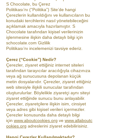
S Chocolate, bu Çerez
Politikası’nı (“Politika”) Site’de hangi
Çerezlerin kullanıldığını ve kullanıcıların bu
konudaki tercihlerini nasıl yönetebileceğini
açıklamak amacıyla hazırlamıştır. S
Chocolate tarafından kişisel verilerinizin
işlenmesine ilişkin daha detaylı bilgi için
schocolate.com Gizlilik
Politikası’nı incelemenizi tavsiye ederiz.
Çerez (“Cookie”) Nedir?
Çerezler, ziyaret ettiğiniz internet siteleri
tarafından tarayıcılar aracılığıyla cihazınıza
veya ağ sunucusuna depolanan küçük
metin dosyalarıdır. Çerezler, ziyaret ettiğiniz
web sitesiyle ilişkili sunucular tarafından
oluşturulurlar. Böylelikle ziyaretçi aynı siteyi
ziyaret ettiğinde sunucu bunu anlayabilir.
Çerezler, ziyaretçilere ilişkin isim, cinsiyet
veya adres gibi kişisel verileri içermezler.
Çerezler konusunda daha detaylı bilgi
için
www.aboutcookies.org
ve
www.allaboutc
ookies.org
adreslerini ziyaret edebilirisiniz.
Hangi Çerezler Kullanılmaktadır?