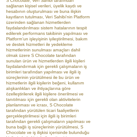
S Chocolate, Veri Sahibi tarafından
sağlanan kişisel verileri, üyelik kaydı ve
hesabının oluşturulması ve buna ilişkin
kayıtların tutulması, Veri Sahibi’nin Platform
üzerinden sağlanan hizmetlerden
faydalandırılması sistem hatalarının tespit
edilerek performans takibinin yapılması ve
Platform’un işleyişinin iyileştirilmesi, bakım
ve destek hizmetleri ile yedekleme
hizmetlerinin sunulması amaçları dahil
olmak üzere S Chocolate tarafından
sunulan ürün ve hizmetlerden ilgili kişileri
faydalandırmak için gerekli çalışmaların iş
birimleri tarafından yapılması ve ilgili iş
süreçlerinin yürütülmesi ile bu ürün ve
hizmetlerin ilgili kişilerin beğeni, kullanım
alışkanlıkları ve ihtiyaçlarına göre
özelleştirilerek ilgili kişilere önerilmesi ve
tanıtılması için gerekli olan aktivitelerin
planlanması ve icrası, S Chocolate
tarafından yürütülen ticari faaliyetlerin
gerçekleştirilmesi için ilgili iş birimleri
tarafından gerekli çalışmaların yapılması ve
buna bağlı iş süreçlerinin yürütülmesi, S
Chocolate ve iş ilişkisi içerisinde bulunduğu