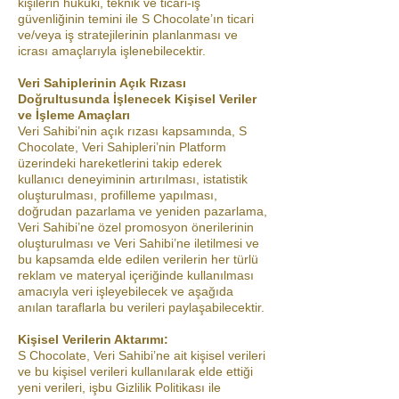
kişilerin hukuki, teknik ve ticari-iş
güvenliğinin temini ile S Chocolate’ın ticari
ve/veya iş stratejilerinin planlanması ve
icrası amaçlarıyla işlenebilecektir.
Veri Sahiplerinin Açık Rızası
Doğrultusunda İşlenecek Kişisel Veriler
ve İşleme Amaçları
Veri Sahibi’nin açık rızası kapsamında, S
Chocolate, Veri Sahipleri’nin Platform
üzerindeki hareketlerini takip ederek
kullanıcı deneyiminin artırılması, istatistik
oluşturulması, profilleme yapılması,
doğrudan pazarlama ve yeniden pazarlama,
Veri Sahibi’ne özel promosyon önerilerinin
oluşturulması ve Veri Sahibi’ne iletilmesi ve
bu kapsamda elde edilen verilerin her türlü
reklam ve materyal içeriğinde kullanılması
amacıyla veri işleyebilecek ve aşağıda
anılan taraflarla bu verileri paylaşabilecektir.
Kişisel Verilerin Aktarımı:
S Chocolate, Veri Sahibi’ne ait kişisel verileri
ve bu kişisel verileri kullanılarak elde ettiği
yeni verileri, işbu Gizlilik Politikası ile