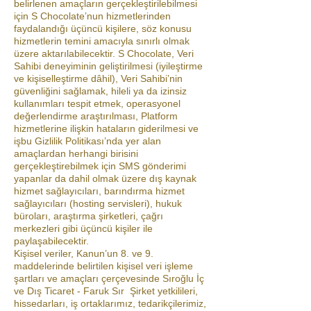
belirlenen amaçların gerçekleştirilebilmesi
için S Chocolate’nun hizmetlerinden
faydalandığı üçüncü kişilere, söz konusu
hizmetlerin temini amacıyla sınırlı olmak
üzere aktarılabilecektir. S Chocolate, Veri
Sahibi deneyiminin geliştirilmesi (iyileştirme
ve kişiselleştirme dâhil), Veri Sahibi’nin
güvenliğini sağlamak, hileli ya da izinsiz
kullanımları tespit etmek, operasyonel
değerlendirme araştırılması, Platform
hizmetlerine ilişkin hataların giderilmesi ve
işbu Gizlilik Politikası’nda yer alan
amaçlardan herhangi birisini
gerçekleştirebilmek için SMS gönderimi
yapanlar da dahil olmak üzere dış kaynak
hizmet sağlayıcıları, barındırma hizmet
sağlayıcıları (hosting servisleri), hukuk
büroları, araştırma şirketleri, çağrı
merkezleri gibi üçüncü kişiler ile
paylaşabilecektir.
Kişisel veriler, Kanun’un 8. ve 9.
maddelerinde belirtilen kişisel veri işleme
şartları ve amaçları çerçevesinde Sıroğlu İç
ve Dış Ticaret - Faruk Sır Şirket yetkilileri,
hissedarları, iş ortaklarımız, tedarikçilerimiz,