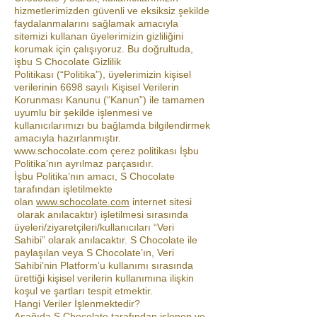
hizmetlerimizden güvenli ve eksiksiz şekilde
faydalanmalarını sağlamak amacıyla
sitemizi kullanan üyelerimizin gizliliğini
korumak için çalışıyoruz. Bu doğrultuda,
işbu S Chocolate Gizlilik
Politikası (“Politika”), üyelerimizin kişisel
verilerinin 6698 sayılı Kişisel Verilerin
Korunması Kanunu (“Kanun”) ile tamamen
uyumlu bir şekilde işlenmesi ve
kullanıcılarımızı bu bağlamda bilgilendirmek
amacıyla hazırlanmıştır.
www.schocolate.com
çerez politikası İşbu
Politika’nın ayrılmaz parçasıdır.
İşbu Politika’nın amacı, S Chocolate
tarafından işletilmekte
olan
www.schocolate.com
internet sitesi
olarak anılacaktır) işletilmesi sırasında
üyeleri/ziyaretçileri/kullanıcıları “Veri
Sahibi” olarak anılacaktır. S Chocolate ile
paylaşılan veya S Chocolate’ın, Veri
Sahibi’nin Platform’u kullanımı sırasında
ürettiği kişisel verilerin kullanımına ilişkin
koşul ve şartları tespit etmektir.
Hangi Veriler İşlenmektedir?
Aşağıda S Chocolate tarafından işlenen ve