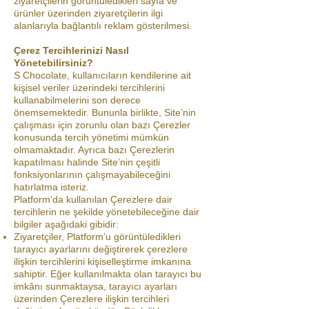
ziyaretçilerin görüntüledikleri sayfa ve
ürünler üzerinden ziyaretçilerin ilgi
alanlarıyla bağlantılı reklam gösterilmesi.
Çerez Tercihlerinizi Nasıl
Yönetebilirsiniz?
S Chocolate, kullanıcıların kendilerine ait
kişisel veriler üzerindeki tercihlerini
kullanabilmelerini son derece
önemsemektedir. Bununla birlikte, Site’nin
çalışması için zorunlu olan bazı Çerezler
konusunda tercih yönetimi mümkün
olmamaktadır. Ayrıca bazı Çerezlerin
kapatılması halinde Site’nin çeşitli
fonksiyonlarının çalışmayabileceğini
hatırlatma isteriz.
Platform’da kullanılan Çerezlere dair
tercihlerin ne şekilde yönetebileceğine dair
bilgiler aşağıdaki gibidir:
Ziyaretçiler, Platform’u görüntüledikleri
tarayıcı ayarlarını değiştirerek çerezlere
ilişkin tercihlerini kişiselleştirme imkanına
sahiptir. Eğer kullanılmakta olan tarayıcı bu
imkânı sunmaktaysa, tarayıcı ayarları
üzerinden Çerezlere ilişkin tercihleri