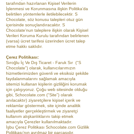
tarafından hazırlanan Kişisel Verilerin
İşlenmesi ve Korunmasına ilişkin Politika’da
belirtilen yöntemlerle iletilebilecektir. S
Chocolate, söz konusu talepleri otuz gün
içerisinde sonuçlandıracaktır. S
Chocolate’nun taleplere ilişkin olarak Kişisel
Verileri Koruma Kurulu tarafından belirlenen
(varsa) ücret tarifesi üzerinden ücret talep
etme hakkı saklıdır.
Çerez Politikası:
Sıroğlu İç Ve Dış Ticaret - Faruk Sır (“S
Chocolate”) olarak, kullanıcılarımızın
hizmetlerimizden güvenli ve eksiksiz şekilde
faydalanmalarını sağlamak amacıyla
sitemizi kullanan kişilerin gizliliğini korumak
için çalışıyoruz. Çoğu web sitesinde olduğu
gibi, Schocolate.com (“Site”) olarak
anılacaktır) ziyaretçilere kişisel içerik ve
reklamlar göstermek, site içinde analitik
faaliyetler gerçekleştirmek ve ziyaretçi
kullanım alışkanlıklarını takip etmek
amacıyla Çerezler kullanılmaktadır.
İşbu Çerez Politikası Schocolate.com Gizlilik
Politikası’nın ayrılmaz bir parçasıdır.