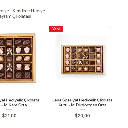
Hediye - Kendime Hediye
Bayram Çikolatası
Yeni
al Hediyelik Çikolata
Lena Spesiyal Hediyelik Çikolata
 - M Kare Orta
Kutu - M Dikdörtgen Orta
Price
Price
$21,00
$20,00