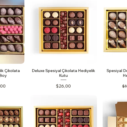
ik Çikolata
Deluxe Spesiyal Çikolata Hediyelik
Spesiyal D
 Boy
Kutu
He
ice
 Price
Price
Re
,00
$26,00
$1