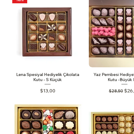
Lena Spesiyal Hediyelik Çikolata
Yaz Pembesi Hediyel
Kutu - S Küçük
Kutu -Büyük
Price
Regular Pr
Sale
$13,00
$26
$28,50