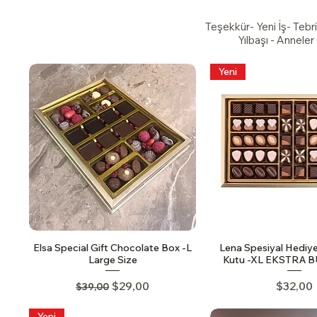
Teşekkür- Yeni İş- Teb
Yılbaşı - Annele
Yeni
Elsa Special Gift Chocolate Box -L
Lena Spesiyal Hediye
Large Size
Kutu -XL EKSTRA 
Regular Price
Sale Price
Price
$29,00
$32,00
$39,00
Yeni