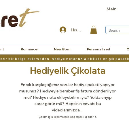
Main
Hesabım
nt
Romance
New Born
Personalized
C
sterir bir belge eklemeden, hediye notunuzla birlikte en şık paketl
Hediyelik Çikolata
En sık karşılaştığımız sorular hediye paketi yapıyor
musunuz? Hediyeyle beraber fiş fatura gönderiliyor
mu? Hediye notu ekleyebilir miyiz? Yolda eriyip
zarar görür mü? Hepsinin cevabı bu
videolarımızda...
Çekim için
@cemreceblogg
teşekkür ederiz.