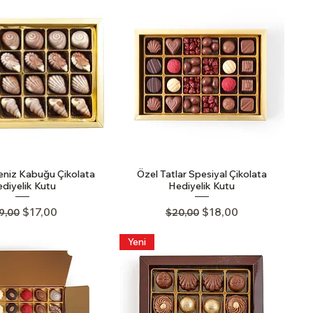
eniz Kabuğu Çikolata
Özel Tatlar Spesiyal Çikolata
diyelik Kutu
Hediyelik Kutu
gular Price
Sale Price
Regular Price
Sale Price
$17,00
$18,00
9,00
$20,00
Yeni