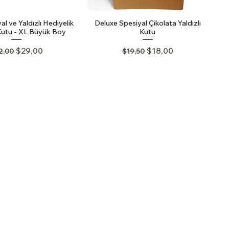
al ve Yaldızlı Hediyelik
Deluxe Spesiyal Çikolata Yaldızlı
Kutu - XL Büyük Boy
Kutu
gular Price
Sale Price
Regular Price
Sale Price
$29,00
$18,00
2,00
$19,50