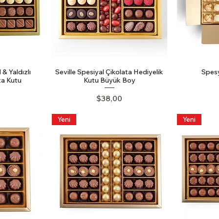
& Yaldızlı
Seville Spesiyal Çikolata Hediyelik
Spes
ta Kutu
Kutu Büyük Boy
Price
$38,00
Yeni
Yeni