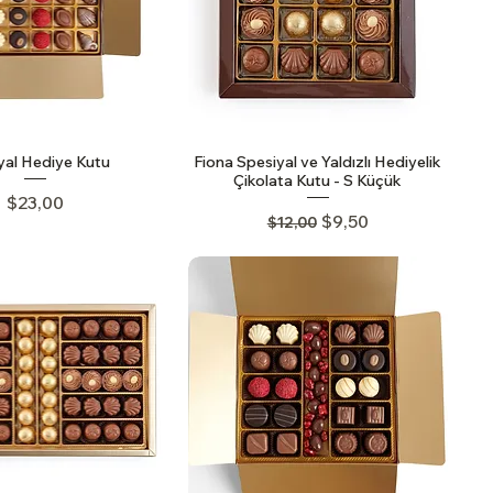
yal Hediye Kutu
Fiona Spesiyal ve Yaldızlı Hediyelik
Çikolata Kutu - S Küçük
Price
$23,00
Regular Price
Sale Price
$9,50
$12,00