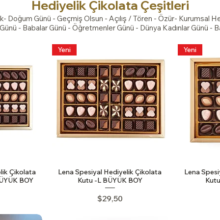
Hediyelik Çikolata Çeşitleri
rik- Doğum Günü - Geçmiş Olsun - Açılış / Tören - Özür- Kurumsal 
r Günü - Babalar Günü - Öğretmenler Günü - Dünya Kadınlar Günü - 
Yeni
Yeni
lik Çikolata
Lena Spesiyal Hediyelik Çikolata
Lena Spesiy
BÜYÜK BOY
Kutu -L BÜYÜK BOY
Kutu
Price
$29,50