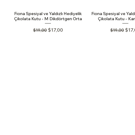
Fiona Spesiyal ve Yaldızlı Hediyelik
Fiona Spesiyal ve Yaldı
Çikolata Kutu - M Dikdörtgen Orta
Çikolata Kutu - Ka
Regular Price
Sale Price
Regular Pr
Sale
$17,00
$17
$19,00
$19,00