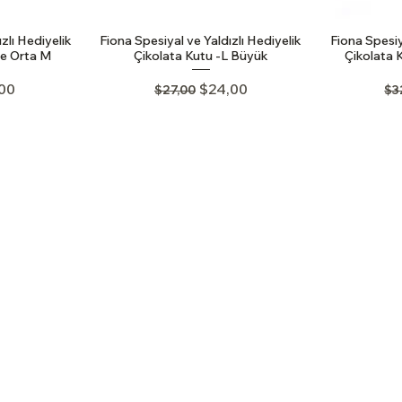
zlı Hediyelik
Fiona Spesiyal ve Yaldızlı Hediyelik
Fiona Spesiy
re Orta M
Çikolata Kutu -L Büyük
Çikolata 
ice
 Price
Regular Price
Sale Price
Re
,00
$24,00
$27,00
$3