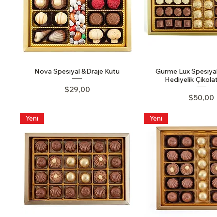
Nova Spesiyal &Draje Kutu
Gurme Lux Spesiyal 
Hediyelik Çikola
Price
$29,00
Price
$50,00
Yeni
Yeni