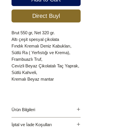
Direct Buyl
Brut 550 gr, Net 320 gr.
Altı çeşit spesyal çikolata
Fındık Kremalı Deniz Kabukları,
Sütlü Ra ( Yerfıstığı ve Krema),
Frambuazlı Truf,
Cevizli Beyaz Çikolatalı Taç Yaprak,
Sütlü Kahveli,
Kremalı Beyaz mantar
Ürün Bilgileri
Alerjen Uyarısı:
İptal ve İade Koşulları
Süt ürünü (laktoz) ve fındık içerir.