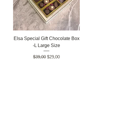
süprizinizin bozulmasına sebep
olmayız :)
Elsa Special Gift Chocolate Box
Lena Spesiyal Hediy
-L Large Size
Çikolata Kutu -XL E
Regular Price
Sale Price
$39,00
$29,00