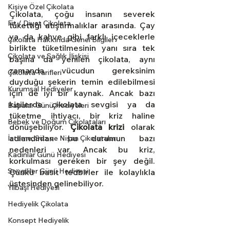
Kişiye Özel Çikolata
Çikolata, çoğu insanın severek 
Fit / Diyet Çikolata
tükettiği atıştırmalıklar arasında. Çay 
ya da kahve gibi farklı içeceklerle 
Çikolata Hakkında Genel Bilgiler
birlikte tüketilmesinin yanı sıra tek 
Çikolata ve Sağlık İlişkisi
başına da yenilen çikolata, aynı 
zamanda vücudun gereksinim 
Çikolata Tarifleri
duyduğu şekerin temin edilebilmesi 
Kurumsal Hediyeler
için de iyi bir kaynak. Ancak bazı 
kişilerde çikolata sevgisi ya da 
Babalar Günü Hediyeleri
tüketme ihtiyacı, bir kriz haline 
Bebek ve Doğum Çikolataları
dönüşebiliyor. 
Çikolata krizi
 olarak 
adlandırılan bu durumun bazı 
İsteme, Söz ve Nişan Çikolataları
nedenleri var. Ancak bu kriz, 
Kadınlar Günü Hediyesi
korkulması gereken bir şey değil. 
Sevgililer Günü Hediyesi
Çünkü basit tedbirler ile kolaylıkla 
üstesinden gelinebiliyor.
Yılbaşı Hediyesi
Hediyelik Çikolata
Konsept Hediyelik