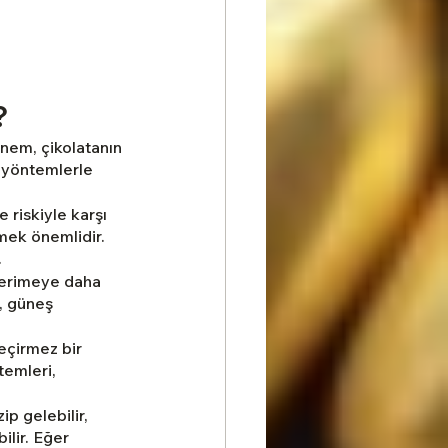
?
 nem, çikolatanın 
 yöntemlerle 
 riskiyle karşı 
mek önemlidir. 
.
 erimeye daha 
ı, güneş 
çirmez bir 
emleri, 
p gelebilir, 
lir. Eğer 