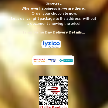
Sirsecret
:
Wherever happiness is, we are there...
Order your chocolate now,
Let's deliver gift package to the address , without
a document showing the price!
Izmir Same Day Delivery Details...