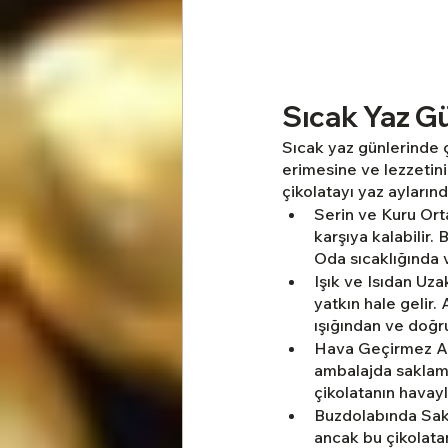
Sıcak Yaz Gü
Sıcak yaz günlerinde ç
erimesine ve lezzetin
çikolatayı yaz aylarınd
Serin ve Kuru Orta
karşıya kalabilir.
Oda sıcaklığında 
Işık ve Isıdan Uz
yatkın hale gelir. 
ışığından ve doğr
Hava Geçirmez Amb
ambalajda saklama
çikolatanın havayl
Buzdolabında Sakl
ancak bu çikolata