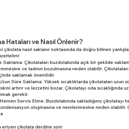
a Hataları ve Nasıl Önlenir?
 çikolata nasıl saklanır noktasında da doğru bilinen yanlışla
üzeltelim!
 Saklama: Çikolataları buzdolabında açık bir şekilde saklama
emmesine ve tadının bozulmasına neden olabilir. Çikolatalar
çinde saklamak önemlidir.
Uzun Süre Saklama: Yüksek sıcaklıklarda çikolataları uzun sü
kini artırır ve lezzetini bozar. Çikolatayı oda sıcaklığında uz
nmak gerekir.
emen Servis Etme: Buzdolabında sakladığınız çikolatayı h
ondensasyon oluşmasına ve nemlenmesine neden olabilir. Çi
da
a eriyen çikolata derdine son! 