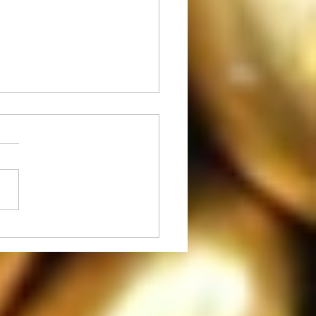
zel Madlen Çikolata
tleri