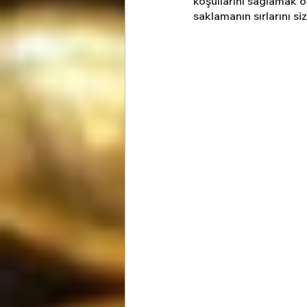
koşullarını sağlamak ö
İsteme, Söz ve Nişan Çikolatal
saklamanın sırlarını si
Yılbaşı Hediyesi
Hediyeli
Bayram Çikolataları
Annel
Yeni iş ve Terfi Hediyeleri