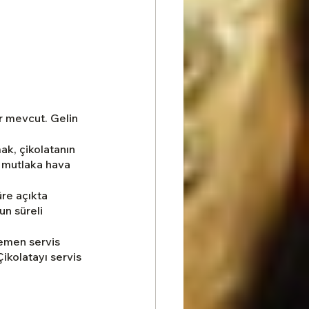
r mevcut. Gelin 
k, çikolatanın 
ı mutlaka hava 
re açıkta 
un süreli 
emen servis 
kolatayı servis 