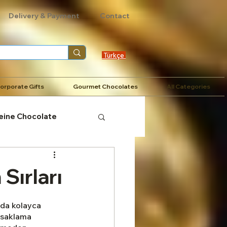
Delivery & Payment
Contact
Türkçe
orporate Gifts
Gourmet Chocolates
All Categories
eine Chocolate
olata ve Sağlık İlişkisi
Sırları
um Çikolataları
nda kolayca 
 saklama 