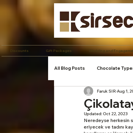
Discounts
Gift Packages
Wedding and Engageme
All Blog Posts
Chocolate Type
Faruk SIR
Aug 1, 
Kişiye Özel Çikolata
Fit 
Çikolata
Updated:
Oct 22, 2023
Çikolata Tarifleri
Kurumsa
Neredeyse herkesin se
eriyecek ve tadını ka