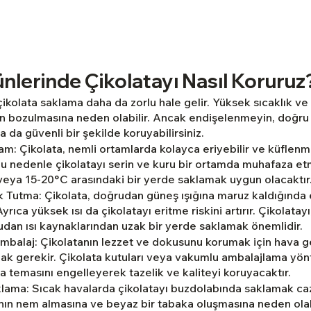
nlerinde Çikolatayı Nasıl Koruruz
ikolata saklama daha da zorlu hale gelir. Yüksek sıcaklık ve
in bozulmasına neden olabilir. Ancak endişelenmeyin, doğru
a da güvenli bir şekilde koruyabilirsiniz. 
m: Çikolata, nemli ortamlarda kolayca eriyebilir ve küflenme
 Bu nedenle çikolatayı serin ve kuru bir ortamda muhafaza et
veya 15-20°C arasındaki bir yerde saklamak uygun olacaktır
ak Tutma: Çikolata, doğrudan güneş ışığına maruz kaldığında
Ayrıca yüksek ısı da çikolatayı eritme riskini artırır. Çikolatay
udan ısı kaynaklarından uzak bir yerde saklamak önemlidir.
alaj: Çikolatanın lezzet ve dokusunu korumak için hava ge
k gerekir. Çikolata kutuları veya vakumlu ambalajlama yönt
a temasını engelleyerek tazelik ve kaliteyi koruyacaktır.
ama: Sıcak havalarda çikolatayı buzdolabında saklamak cazi
nın nem almasına ve beyaz bir tabaka oluşmasına neden olabi