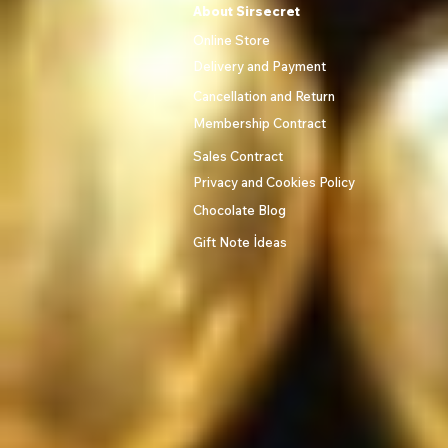
About Sirsecret
Online Store
Delivery and Payment
Cancellation and Return
Membership Contract
Sales Contract
Privacy and Cookies Policy
Chocolate Blog
Gift Note İdeas