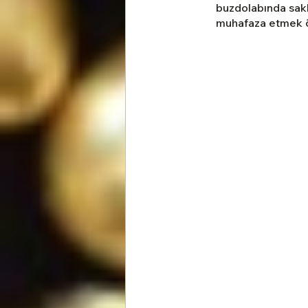
buzdolabında sakl
muhafaza etmek ö