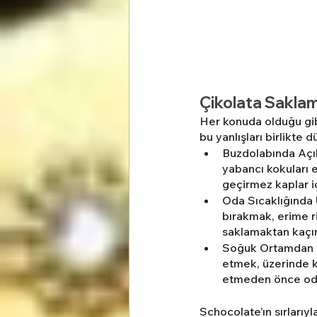
Çikolata Saklam
Her konuda olduğu gibi
bu yanlışları birlikte d
Buzdolabında Açık
yabancı kokuları 
geçirmez kaplar i
Oda Sıcaklığında 
bırakmak, erime ris
saklamaktan kaçı
Soğuk Ortamdan H
etmek, üzerinde k
etmeden önce o
Schocolate’ın sırlarıyl