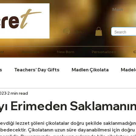
Main
Hesabım
nt
Romance
New Born
Personalized
C
s
Teachers' Day Gifts
Madlen Çikolata
Madel
2023
2 min read
/ Diyet Çikolata
Çikolata Hakkında Genel Bilgiler
Çik
yı Erimeden Saklamanın 
l Hediyeler
Babalar Günü Hediyeleri
Bebek ve Doğ
vdiği lezzet şöleni çikolatalar doğru şekilde saklanmadığı
ybedecektir. Çikolatanın uzun süre dayanabilmesi için doğru