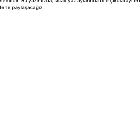
nemlidir. Bu yazımızda, sıcak yaz aylarında bile çikolatayı e
arı
Kadınlar Günü Hediyesi
Sevgililer Günü Hediye
zlerle paylaşacağız.
k Çikolata
Konsept Hediyelik
Sevgiliye Hediye
er Günü Hediyeleri
Chocolate Types
Teachers Da