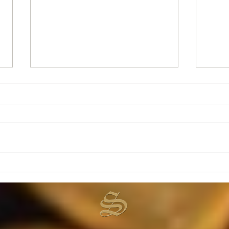
Tarihi Geçmiş Çikolata
En Ö
Yenir Mi?
Çeşi