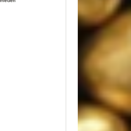
rimeden 
si
Hediye Mesajları
y Gift