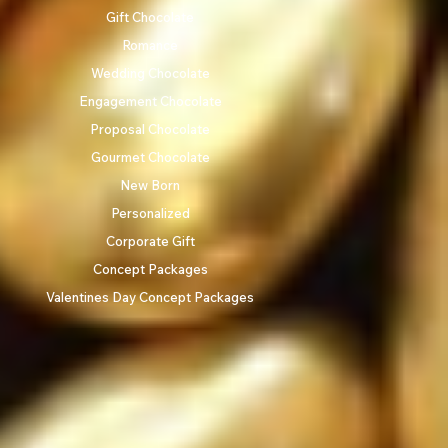
Gift Chocolate
Romance
Wedding Chocolate
Engagement Chocolate
Proposal Chocolate
Gourmet Chocolate
New Born
Personalized
Corporate Gift
Concept Packages
Valentines Day Concept Packages