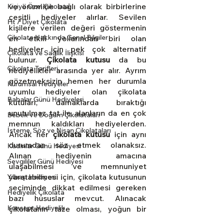
ve önemine bağlı olarak birbirlerine 
Kişiye Özel Çikolata
çeşitli hediyeler alırlar. Sevilen 
Fit / Diyet Çikolata
kişilere verilen değeri göstermenin 
Çikolata Hakkında Genel Bilgiler
en etkili yollarından biri olan 
hediyeler için pek çok alternatif 
Çikolata ve Sağlık İlişkisi
bulunur. 
Çikolata kutusu
 da bu 
Çikolata Tarifleri
hediyelikler arasında yer alır. Ayrım 
gözetmeksizin hemen her durumla 
Kurumsal Hediyeler
uyumlu hediyeler olan çikolata 
Babalar Günü Hediyeleri
kutuları, damaklarda bıraktığı 
unutulmaz tat ile alanların da en çok 
Bebek ve Doğum Çikolataları
memnun kaldıkları hediyelerden. 
İsteme, Söz ve Nişan Çikolataları
Ancak her 
çikolata kutusu
 için aynı 
durumdan söz etmek olanaksız. 
Kadınlar Günü Hediyesi
Alınan hediyenin amacına 
Sevgililer Günü Hediyesi
ulaşabilmesi ve memnuniyet 
yaratabilmesi için, çikolata kutusunun 
Yılbaşı Hediyesi
seçiminde dikkat edilmesi gereken 
Hediyelik Çikolata
bazı hususlar mevcut. Alınacak 
Konsept Hediyelik
çikolatanın taze olması, yoğun bir 