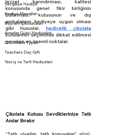
lezzet barındırması, kalitesi 
Sevgiliye Hediye
konusunda genel fikir birliğinin 
Hediye Mesajları
bulunması, kutusunun ve dış 
ambalajının hediyeye uygun olması 
Bayram Çikolataları
gibi hususlar,
hediyelik çikolata
Anneler Günü Hediyeleri
kutularının seçiminde dikkat edilmesi 
gereken en önemli noktalar.
Chocolate Types
Teachers Day Gift
Yeni iş ve Terfi Hediyeleri
Çikolata Kutusu Sevdiklerinize Tatlı 
Anılar Bırakır
“Tatlı yiyelim, tatlı konuşalım” sözü, 