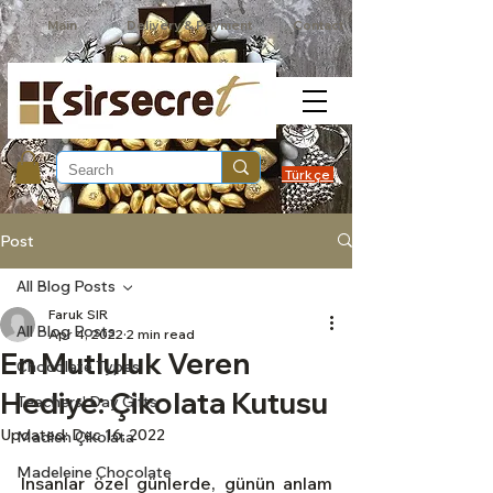
Main
Delivery & Payment
Contact
Türkçe
Post
All Blog Posts
Faruk SIR
All Blog Posts
Apr 4, 2022
2 min read
En Mutluluk Veren
Chocolate Types
Hediye: Çikolata Kutusu
Teachers' Day Gifts
Updated:
Dec 16, 2022
Madlen Çikolata
Madeleine Chocolate
İnsanlar özel günlerde, günün anlam 