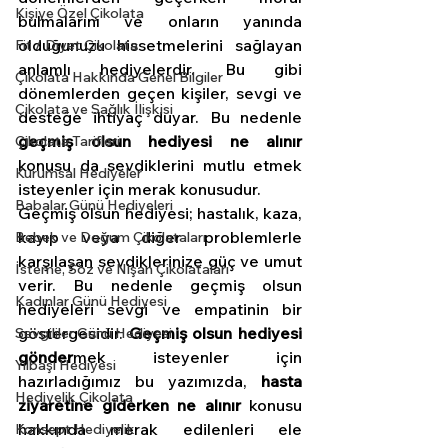
Kişiye Özel Çikolata
bulmalarını ve onların yanında 
olduğunuzu hissetmelerini sağlayan 
Fit / Diyet Çikolata
anlamlı hediyelerdir. Bu gibi 
Çikolata Hakkında Genel Bilgiler
dönemlerden geçen kişiler, sevgi ve 
Çikolata ve Sağlık İlişkisi
desteğe ihtiyaç duyar. Bu nedenle 
geçmiş olsun hediyesi ne alınır 
Çikolata Tarifleri
konusu da sevdiklerini mutlu etmek 
Kurumsal Hediyeler
isteyenler için merak konusudur. 
Babalar Günü Hediyeleri
Geçmiş olsun hediyesi; hastalık, kaza, 
kayıp veya diğer problemlerle 
Bebek ve Doğum Çikolataları
karşılaşan sevdiklerinize güç ve umut 
İsteme, Söz ve Nişan Çikolataları
verir. Bu nedenle geçmiş olsun 
Kadınlar Günü Hediyesi
hediyeleri sevgi ve empatinin bir 
göstergesidir. 
Geçmiş olsun hediyesi 
Sevgililer Günü Hediyesi
gönder
mek isteyenler için 
Yılbaşı Hediyesi
hazırladığımız bu yazımızda, 
hasta 
Hediyelik Çikolata
ziyaretine giderken ne alınır 
konusu 
hakkında merak edilenleri ele 
Konsept Hediyelik