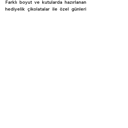
Farklı boyut ve kutularda hazırlanan 
hediyelik çikolatalar ile özel günleri 
taçlandırmanız yalnızca tek bir tık 
uzağınızda! Eşsiz çikolata 
seçeneklerine sahip Schocolate ile 
siz de sevdiklerinize motivasyon ve 
moral sağlamak için
Schocolate
 web 
sitesini ziyaret edebilir ve benzersiz 
bir geçmiş olsun hediye kutusu 
hazırlayabilirsiniz.
See All
Recent Posts