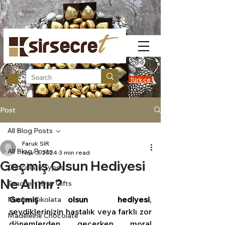
Main
Delivery & Payment
Contact
Türkçe
Post
All Blog Posts
Faruk SIR
All Blog Posts
Nov 3, 2024
3 min read
Geçmiş Olsun Hediyesi
Chocolate Types
Ne Alınır?
Teachers' Day Gifts
Geçmiş olsun hediyesi
, 
Madlen Çikolata
sevdiklerinizin hastalık veya farklı zor 
Madeleine Chocolate
dönemlerden geçerken moral 