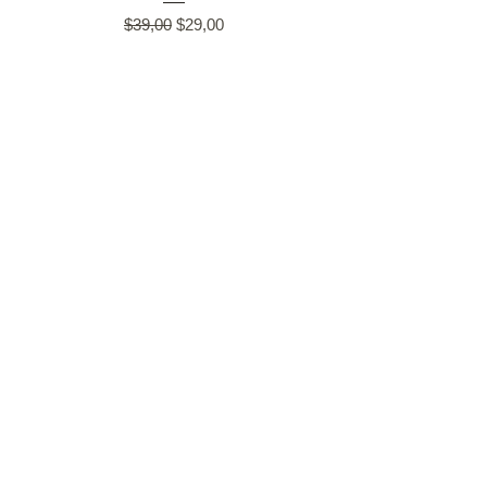
Regular Price
Sale Price
$39,00
$29,00