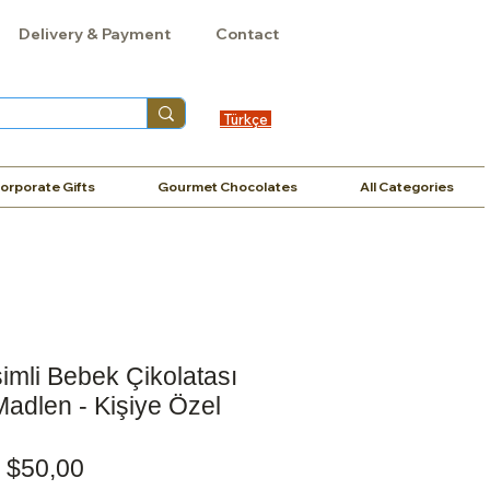
Delivery & Payment
Contact
Türkçe
orporate Gifts
Gourmet Chocolates
All Categories
simli Bebek Çikolatası
 Madlen - Kişiye Özel
Price
$50,00