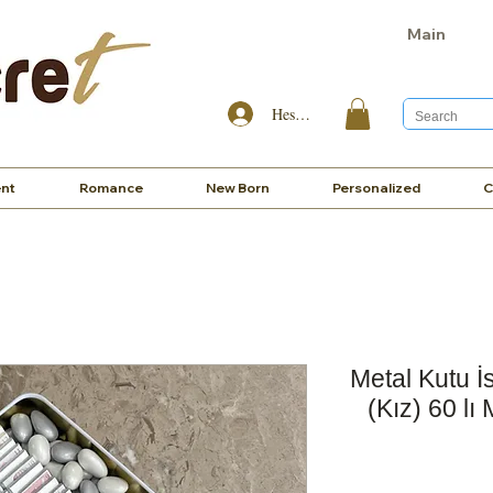
Main
Hesabım
nt
Romance
New Born
Personalized
C
Metal Kutu İ
(Kız) 60 lı