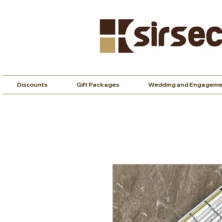
Discounts
Gift Packages
Wedding and Engageme