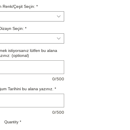
 Renk/Çeşit Seçin:
*
Dizayn Seçin:
*
ek istiyorsanız lütfen bu alana
zınız: (optional)
0/500
um Tarihini bu alana yazınız.
*
0/500
Quantity
*