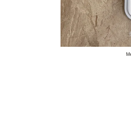
Me
About Sirsecret
Online Store
Delivery and Payment
Cancellation and Return