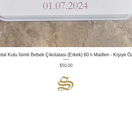
Quick View
tal Kutu İsimli Bebek Çikolatası (Erkek) 60 lı Madlen - Kişiye Ö
Price
$50,00
Sirsecret
:
Wherever happiness is, we are there...
Order your chocolate now,
Let's deliver gift package to the address , without
a document showing the price!