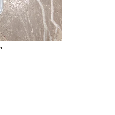
zel
Gift Chocolate
Romance
Wedding Chocolate
Engagement Chocolate