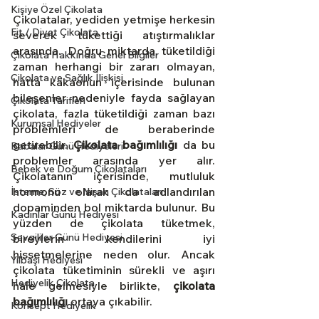
Kişiye Özel Çikolata
Çikolatalar, yediden yetmişe herkesin 
Fit / Diyet Çikolata
severek tükettiği atıştırmalıklar 
arasında. Doğru miktarda tüketildiği 
Çikolata Hakkında Genel Bilgiler
zaman herhangi bir zararı olmayan, 
Çikolata ve Sağlık İlişkisi
hatta kakaonun içerisinde bulunan 
bileşenler nedeniyle fayda sağlayan 
Çikolata Tarifleri
çikolata, fazla tüketildiği zaman bazı 
Kurumsal Hediyeler
problemleri de beraberinde 
getirebilir. 
Çikolata bağımlılığı 
da bu 
Babalar Günü Hediyeleri
problemler arasında yer alır. 
Bebek ve Doğum Çikolataları
Çikolatanın içerisinde, mutluluk 
hormonu olarak da adlandırılan 
İsteme, Söz ve Nişan Çikolataları
dopaminden bol miktarda bulunur. Bu 
Kadınlar Günü Hediyesi
yüzden de çikolata tüketmek, 
Sevgililer Günü Hediyesi
bireylerin kendilerini iyi 
hissetmelerine neden olur. Ancak 
Yılbaşı Hediyesi
çikolata tüketiminin sürekli ve aşırı 
Hediyelik Çikolata
hale gelmesiyle birlikte, 
çikolata 
bağımlılığı
 ortaya çıkabilir.
Konsept Hediyelik