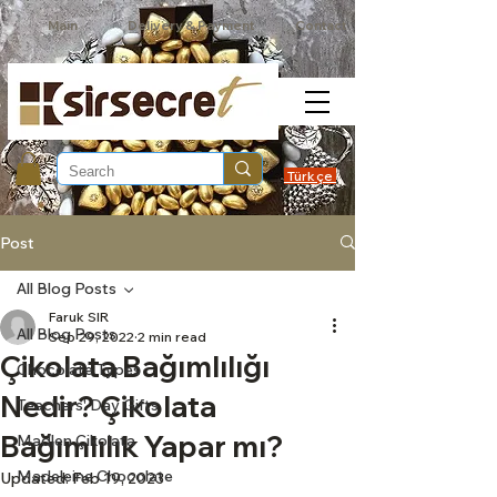
Main
Delivery & Payment
Contact
Türkçe
Post
All Blog Posts
Faruk SIR
All Blog Posts
Sep 29, 2022
2 min read
Çikolata Bağımlılığı
Chocolate Types
Nedir? Çikolata
Teachers' Day Gifts
Bağımlılık Yapar mı?
Madlen Çikolata
Madeleine Chocolate
Updated:
Feb 19, 2023