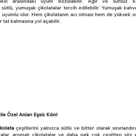
kili arasındaki uyum bozulabilir. Ağır ve sütsüz kah
sütlü, yumuşak çikolatalar tercih edilebilir. Yumuşak kahvel
a uyumlu olur. Hem çikolatanın acı olması hem de yüksek oran
r tat kalmasına yol açabilir.
le Özel Anları Eşsiz Kılın!
kolata
 çeşitlerini yalnızca sütlü ve bitter olarak sınırland
talar, aromalı çikolatalar ve daha pek çok çeşitten söz edi