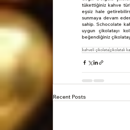
tükettiğiniz kahve tür
eşsiz hale getirebilir
sunmaya devam eden S
sahip. Schocolate kah
uygun çikolatayı kol
beğendiğiniz çikolataya
kahveli çikolata
çikolatalı k
Recent Posts