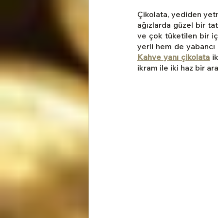
İsteme, Söz ve Nişan Çikolatal
Çikolata, yediden yetm
ağızlarda güzel bir ta
ve çok tüketilen bir 
Yılbaşı Hediyesi
Hediyeli
Kahve yanı çikolata
 i
ikram ile iki haz bir a
Bayram Çikolataları
Annel
Yeni iş ve Terfi Hediyeleri