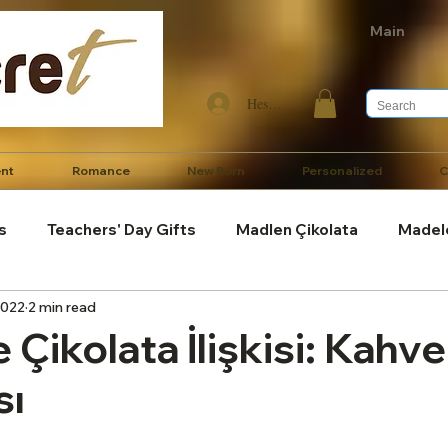
Main
Hesabım
nt
Romance
New Born
Personalized
C
s
Teachers' Day Gifts
Madlen Çikolata
Madel
2022
2 min read
/ Diyet Çikolata
Çikolata Hakkında Genel Bilgiler
Çik
Çikolata İlişkisi: Kahve
sı
l Hediyeler
Babalar Günü Hediyeleri
Bebek ve Doğ