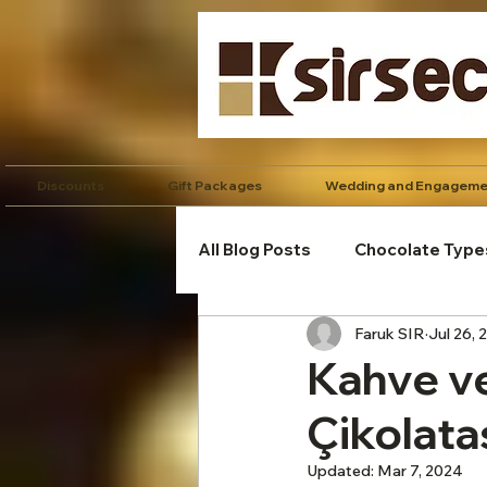
Discounts
Gift Packages
Wedding and Engageme
All Blog Posts
Chocolate Type
Faruk SIR
Jul 26, 
Kişiye Özel Çikolata
Fit 
Kahve ve 
Çikolata
Çikolata Tarifleri
Kurumsa
Updated:
Mar 7, 2024