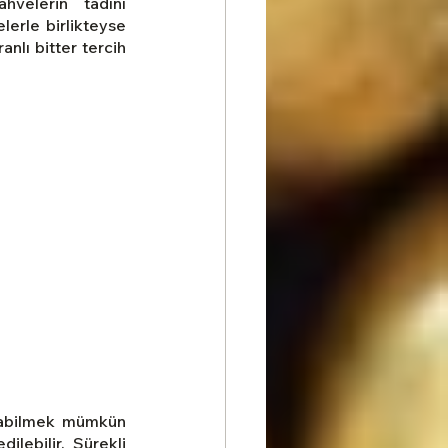
velerin tadını 
erle birlikteyse 
lı bitter tercih 
ırabilmek mümkün 
lebilir. Sürekli 