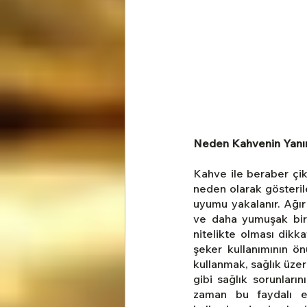
Neden Kahvenin Yanın
Kahve ile beraber çiko
neden olarak gösterile
uyumu yakalanır. Ağır k
ve daha yumuşak bir i
nitelikte olması dikkat
şeker kullanımının ön
kullanmak, sağlık üze
gibi sağlık sorunların
zaman bu faydalı etk