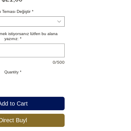
 Teması Değiştir
*
ek istiyorsanız lütfen bu alana
yazınız:
*
0/500
Quantity
*
Add to Cart
Direct Buyl