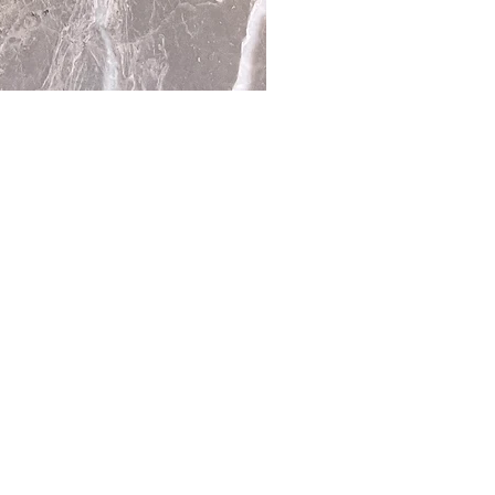
Gift Chocolate
Romance
Wedding Chocolate
Engagement Chocolate
Proposal Chocolate
Gourmet Chocolate
New Born