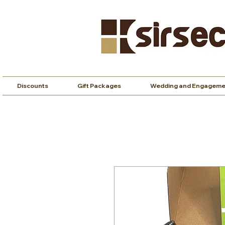
Discounts
Gift Packages
Wedding and Engageme