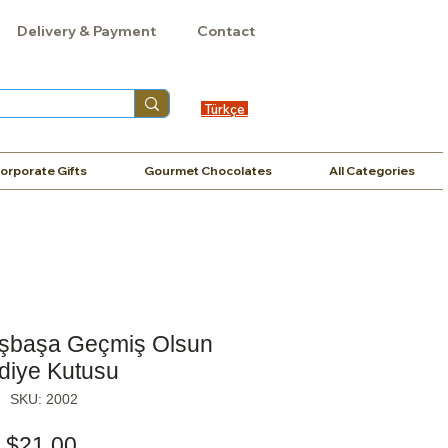
Delivery & Payment
Contact
Türkçe
orporate Gifts
Gourmet Chocolates
All Categories
aşbaşa Geçmiş Olsun
diye Kutusu
SKU: 2002
Price
$21,00