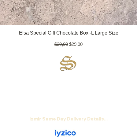
Quick View
Elsa Special Gift Chocolate Box -L Large Size
Regular Price
Sale Price
$39,00
$29,00
Sirsecret
:
Wherever happiness is, we are there...
Order your chocolate now,
Let's deliver gift package to the address , without
a document showing the price!
Izmir Same Day Delivery Details...