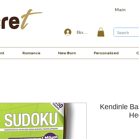
Main
Hesabım
nt
Romance
New Born
Personalized
C
Kendinle B
He