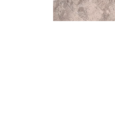
About Sirsecret
Online Store
Delivery and Payment
Cancellation and Return
Membership Contract
Sales Contract
Privacy and Cookies Policy