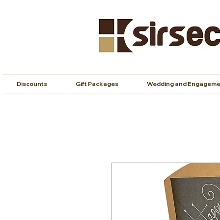
Discounts
Gift Packages
Wedding and Engageme