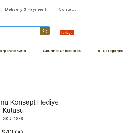
Delivery & Payment
Contact
Türkçe
orporate Gifts
Gourmet Chocolates
All Categories
nü Konsept Hediye
Kutusu
SKU: 1999
Price
$43,00