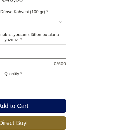
Dünya Kahvesi (100 gr)
*
ek istiyorsanız lütfen bu alana
yazınız:
*
0/500
Quantity
*
Add to Cart
Direct Buyl